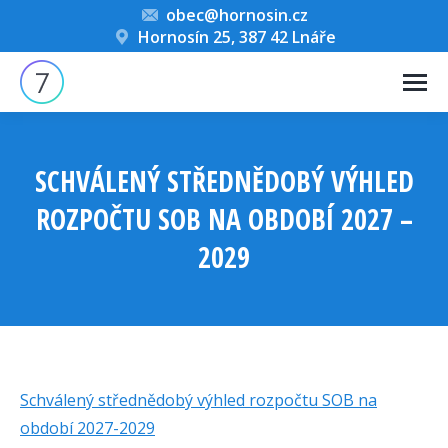
obec@hornosin.cz
Hornosín 25, 387 42 Lnáře
SCHVÁLENÝ STŘEDNĚDOBÝ VÝHLED
ROZPOČTU SOB NA OBDOBÍ 2027 –
2029
You are here:
Schválený střednědobý výhled rozpočtu SOB na
období 2027-2029